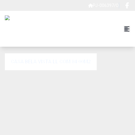
PJ-006397/O
CASA BELA VISTA LL COM 84.00M2