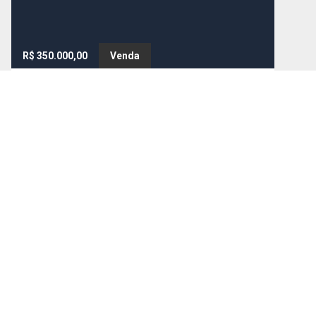
R$ 350.000,00
Venda
Cód:
1734
Casa
Rua 11, nº 236, no bairro Bela Vista, em Resende.
Casa com 2 quartos, sendo 1 suíte, cozinha ampla,
sala com pé-direito alto e acabamento em gesso
bela vista ll, Resende - RJ
81
m²
MEUS FAVORITOS
COMPARAR IMÓVEIS
BUSCA AVANÇADA
Finalidade