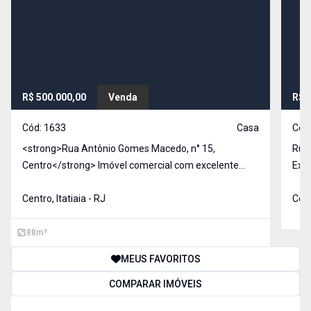
R$ 500.000,00
Venda
R$ 
Cód:
1633
Casa
Cód
<strong>Rua Antônio Gomes Macedo, n° 15,
Rua 
Centro</strong> Imóvel comercial com excelente
Exce
potencial de uso, composto por 2 dormitórios, sala,
a co
cozinha, banheiro social, varanda e quintal de
Centro, Itatiaia - RJ
Cent
pequenas proporções. A planta é bem distribuída,
oferecendo func
88
m²
MEUS FAVORITOS
COMPARAR IMÓVEIS