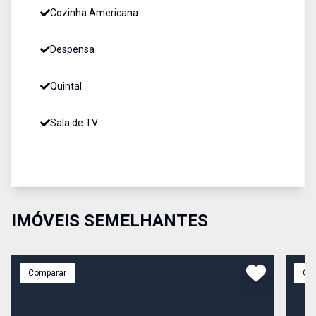
Cozinha Americana
Despensa
Quintal
Sala de TV
IMÓVEIS SEMELHANTES
Comparar
Co