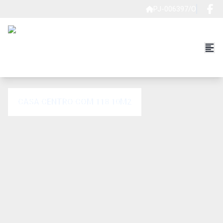
PJ-006397/O
CASA CENTRO COM 118.10M2