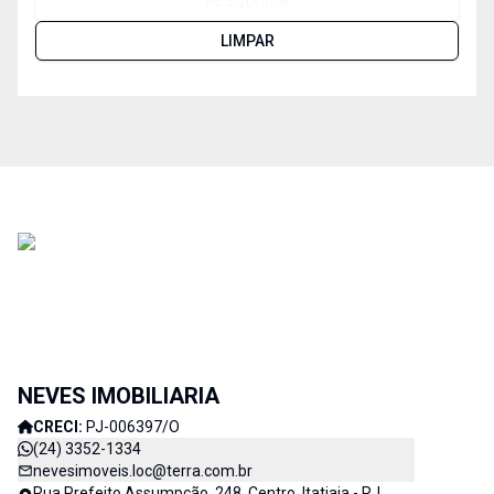
PESQUISAR
LIMPAR
NEVES IMOBILIARIA
CRECI:
PJ-006397/O
(24) 3352-1334
nevesimoveis.loc@terra.com.br
Rua Prefeito Assumpção, 248, Centro, Itatiaia - RJ