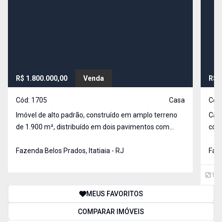
R$ 1.800.000,00
Venda
R$ 
Cód:
1705
Casa
Cód
Imóvel de alto padrão, construído em amplo terreno
Casa
de 1.900 m², distribuído em dois pavimentos com
coz
excelente acabamento e infraestrutura completa. No
chur
1º pavimento, a residência conta com 2 quartos,
Fazenda Belos Prados, Itatiaia - RJ
gram
Faze
ambos suítes, lavabo, escritório, sala de TV, sala de
des
com 
117
MEUS FAVORITOS
COMPARAR IMÓVEIS