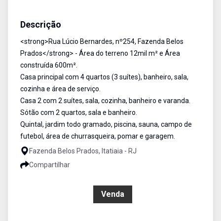
Casa
Venda
Cód:
1176
Descrição
<strong>Rua Lúcio Bernardes, nº254, Fazenda Belos
Prados</strong> - Área do terreno 12mil m² e Área
construída 600m².
Casa principal com 4 quartos (3 suítes), banheiro, sala,
cozinha e área de serviço.
Casa 2 com 2 suítes, sala, cozinha, banheiro e varanda.
Sótão com 2 quartos, sala e banheiro.
Quintal, jardim todo gramado, piscina, sauna, campo de
futebol, área de churrasqueira, pomar e garagem.
Fazenda Belos Prados, Itatiaia - RJ
Compartilhar
R$ 1.700.000,00
Venda