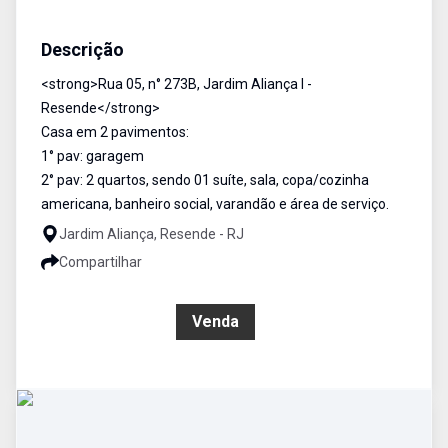
Casa
Venda
Cód:
1613
Descrição
<strong>Rua 05, n° 273B, Jardim Aliança l -
Resende</strong>
Casa em 2 pavimentos:
1° pav: garagem
2° pav: 2 quartos, sendo 01 suíte, sala, copa/cozinha
americana, banheiro social, varandão e área de serviço.
Jardim Aliança, Resende - RJ
Compartilhar
R$ 300.000,00
Venda