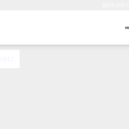
(24) 3352-
H
10M2