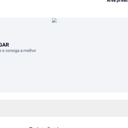
Área privat
GAR
 e consiga a melhor