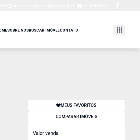
1334
nevesimoveis.loc@terra.com.br
PJ-006397/O
OME
SOBRE NÓS
BUSCAR IMÓVEL
CONTATO
MEUS FAVORITOS
COMPARAR IMÓVEIS
Valor venda