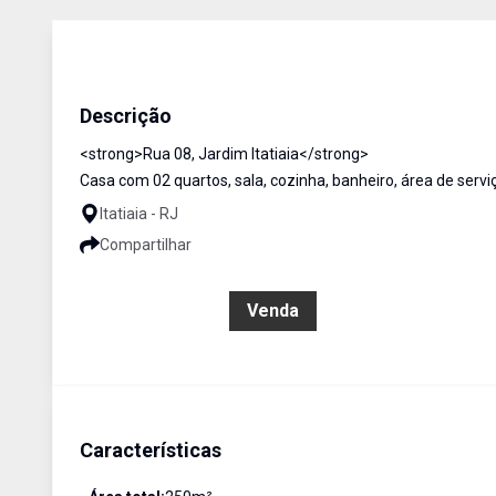
Casa
Venda
Cód:
1516
Descrição
<strong>Rua 08, Jardim Itatiaia</strong>
Casa com 02 quartos, sala, cozinha, banheiro, área de servi
Itatiaia - RJ
Compartilhar
R$ 320.000,00
Venda
Características