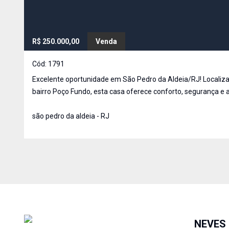
R$ 250.000,00
Venda
Cód:
1791
Excelente oportunidade em São Pedro da Aldeia/RJ! Localizada no
bairro Poço Fundo, esta casa oferece conforto, segurança e
espaço. No primeiro pavimento, o imóvel conta com dois cô
cozinha americana, banheiro, quintal com árvores frutíferas
são pedro da aldeia - RJ
NEVES 