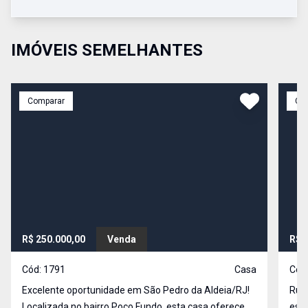
IMÓVEIS SEMELHANTES
Comparar
Co
R$ 250.000,00
Venda
R$ 
Cód:
1791
Casa
Cód
Excelente oportunidade em São Pedro da Aldeia/RJ!
Rua 1
Localizada no bairro Poço Fundo, esta casa oferece
esti