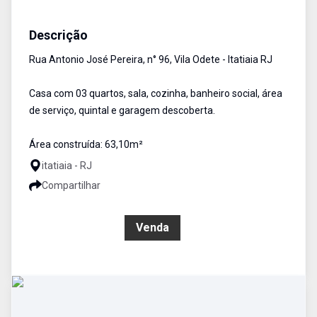
Casa
Venda
Cód:
1725
Descrição
Rua Antonio José Pereira, n° 96, Vila Odete - Itatiaia RJ
Casa com 03 quartos, sala, cozinha, banheiro social, área
de serviço, quintal e garagem descoberta.
Área construída: 63,10m²
itatiaia - RJ
Compartilhar
R$ 250.000,00
Venda