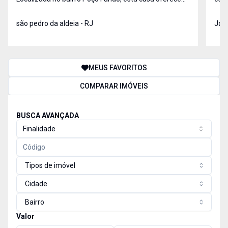
conforto, segurança e amplo espaço. No primeiro
mad
pavimento, o imóvel conta com dois cômodos,
são pedro da aldeia - RJ
aconchegante
Jard
cozinha americana, banheiro, quintal com árvores
cont
frutíferas
banh
MEUS FAVORITOS
COMPARAR IMÓVEIS
BUSCA AVANÇADA
Finalidade
Tipos de imóvel
Cidade
Bairro
Valor