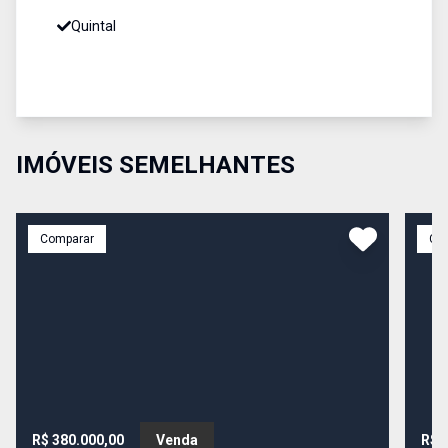
Quintal
IMÓVEIS SEMELHANTES
Comparar
Co
R$ 380.000,00
Venda
R$ 