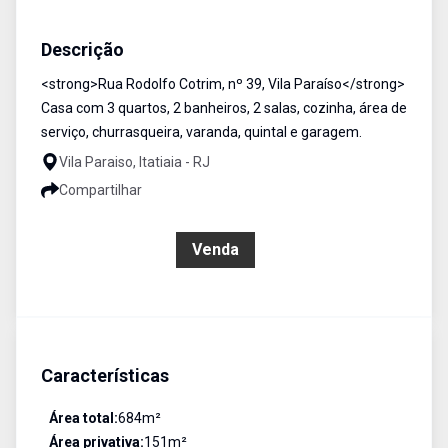
Casa
Venda
Cód:
1588
Descrição
<strong>Rua Rodolfo Cotrim, nº 39, Vila Paraíso</strong>
Casa com 3 quartos, 2 banheiros, 2 salas, cozinha, área de
serviço, churrasqueira, varanda, quintal e garagem.
Vila Paraiso, Itatiaia - RJ
Compartilhar
R$ 350.000,00
Venda
Características
Área total:
684
m²
Área privativa:
151
m²