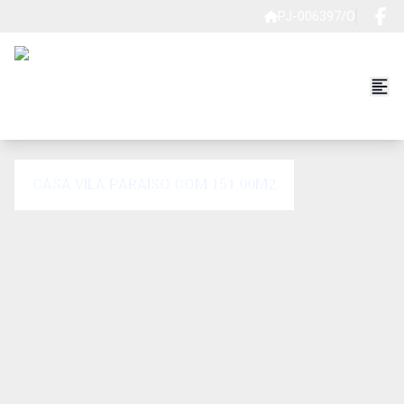
PJ-006397/O
CASA VILA PARAISO COM 151.00M2