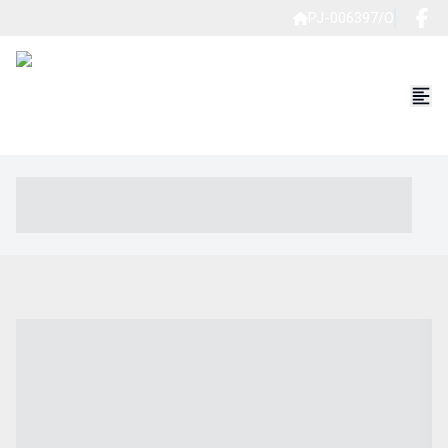
PJ-006397/O
----- ----- -- ------ ---- ---- -- ----- ----- ----- --- ------