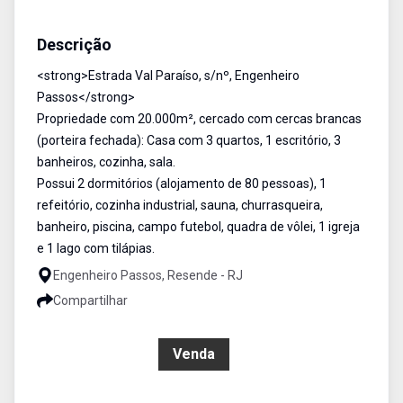
Chácara
Venda
Cód:
757
Descrição
<strong>Estrada Val Paraíso, s/nº, Engenheiro
Passos</strong>
Propriedade com 20.000m², cercado com cercas brancas
(porteira fechada): Casa com 3 quartos, 1 escritório, 3
banheiros, cozinha, sala.
Possui 2 dormitórios (alojamento de 80 pessoas), 1
refeitório, cozinha industrial, sauna, churrasqueira,
banheiro, piscina, campo futebol, quadra de vôlei, 1 igreja
e 1 lago com tilápias.
Engenheiro Passos, Resende - RJ
Compartilhar
R$ 750.000,00
Venda