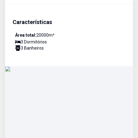
Características
Área total:
20000
m²
3
Dormitório
s
3
Banheiro
s