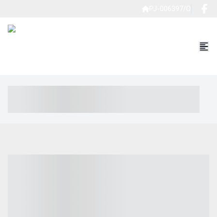
PJ-006397/O
----- ----- -- ------ ---- ---- -- ----- ----- ----- --- ------