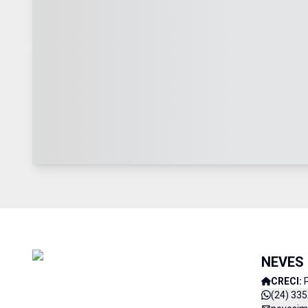
NEVES 
CRECI:
(24) 33