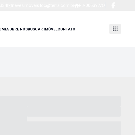
1334
nevesimoveis.loc@terra.com.br
PJ-006397/O
OME
SOBRE NÓS
BUSCAR IMÓVEL
CONTATO