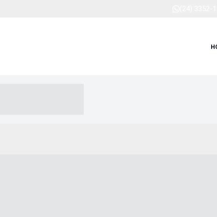
(24) 3352-
H
-- ----- --- ------