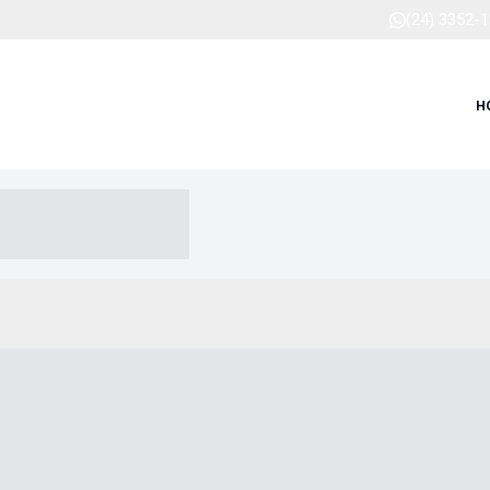
(24) 3352-
H
-- ----- --- ------