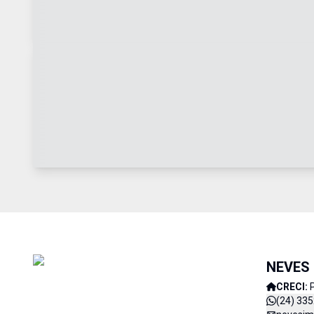
NEVES 
CRECI:
(24) 33