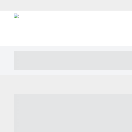
----- ----- -- ------ ---- ---- -- ----- ---