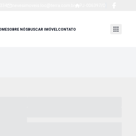
1334
nevesimoveis.loc@terra.com.br
PJ-006397/O
OME
SOBRE NÓS
BUSCAR IMÓVEL
CONTATO