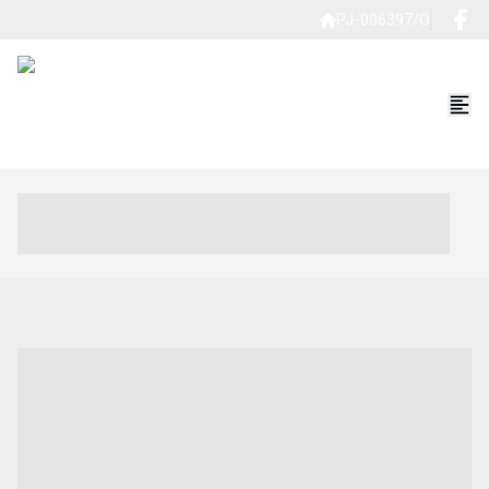
PJ-006397/O
----- ----- -- ------ ---- ---- -- ----- ----- ----- --- ------