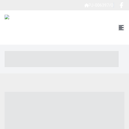
PJ-006397/O
----- ----- -- ------ ---- ---- -- ----- ----- ----- --- ------