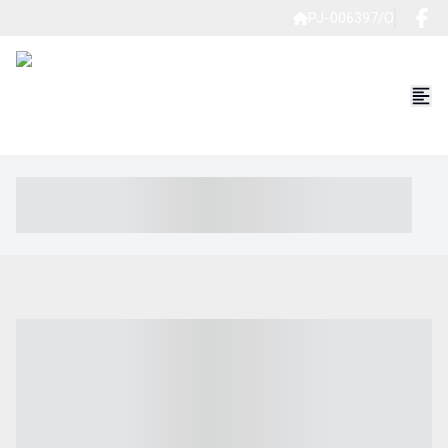
PJ-006397/O
----- ----- -- ------ ---- ---- -- ----- ----- ----- --- ------