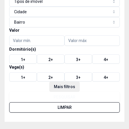
Tipos de imóvel
Cidade
Bairro
Valor
Dormitório(s)
1
+
2
+
3
+
4
+
Vaga(s)
1
+
2
+
3
+
4
+
Mais filtros
PESQUISAR
LIMPAR