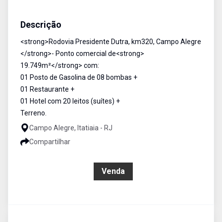
Ponto Comercial
Venda
Cód:
1129
Descrição
<strong>Rodovia Presidente Dutra, km320, Campo Alegre
</strong>- Ponto comercial de<strong>
19.749m²</strong> com:
01 Posto de Gasolina de 08 bombas +
01 Restaurante +
01 Hotel com 20 leitos (suítes) +
Terreno.
Campo Alegre, Itatiaia - RJ
Compartilhar
R$ 9.000.000,00
Venda