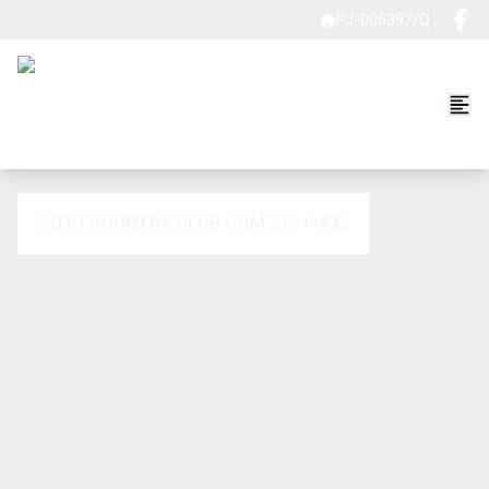
PJ-006397/O
SÍTIO COUNTRY CLUB COM 219.00M2