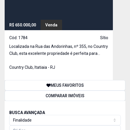
R$ 650.000,00
Venda
Cód:
1784
Sítio
Localizada na Rua das Andorinhas, nº 355, no Country
Club, esta excelente propriedade é perfeita para
quem busca um espaço amplo e completo para lazer,
descanso e confraternizações. O imóvel conta com
Country Club, Itatiaia - RJ
duas casas e uma estrutura que acomoda até 19
camas, o
MEUS FAVORITOS
COMPARAR IMÓVEIS
BUSCA AVANÇADA
Finalidade