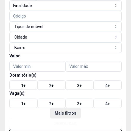
Finalidade
Tipos de imóvel
Cidade
Bairro
Valor
Dormitório(s)
1
+
2
+
3
+
4
+
Vaga(s)
1
+
2
+
3
+
4
+
Mais filtros
PESQUISAR