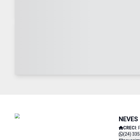
NEVES 
CRECI:
(24) 33