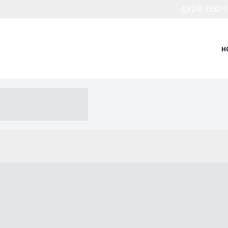
(24) 3352-
H
-- ----- --- ------