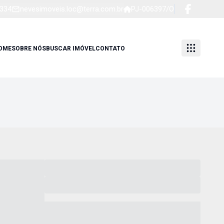
1334
nevesimoveis.loc@terra.com.br
PJ-006397/O
OME
SOBRE NÓS
BUSCAR IMÓVEL
CONTATO