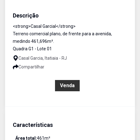
Terreno / Área
Venda
Cód:
1384
Descrição
<strong>Casal Garcial</strong>
Terreno comercial plano, de frente para a avenida,
medindo 461,696m².
Quadra G1 - Lote 01
Casal Garcia, Itatiaia - RJ
Compartilhar
R$ 300.000,00
Venda
Características
Área total:
461
m²