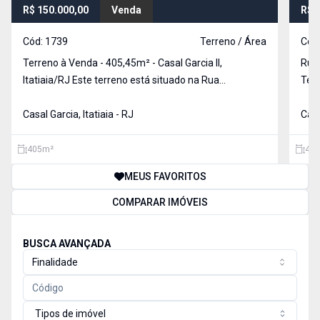
R$ 150.000,00
Venda
R$ 
Cód:
1739
Terreno / Área
Cód
Terreno à Venda - 405,45m² - Casal Garcia II,
Rua 05,
Itatiaia/RJ Este terreno está situado na Rua
Wanderbilt Duarte Barros, s/n, bairro Casal Garcia II, I
Casal Garcia, Itatiaia - RJ
Casa
405
m²
448
MEUS FAVORITOS
COMPARAR IMÓVEIS
BUSCA AVANÇADA
Finalidade
Tipos de imóvel