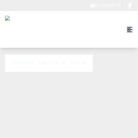
PJ-006397/O
TERRENO / ÁREA CASAL GARCIA