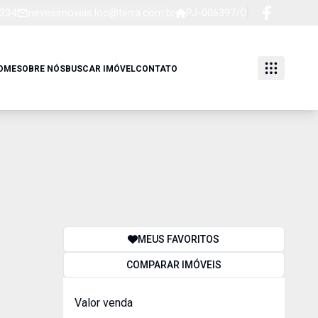
1334
nevesimoveis.loc@terra.com.br
PJ-006397/O
OME
SOBRE NÓS
BUSCAR IMÓVEL
CONTATO
MEUS FAVORITOS
COMPARAR IMÓVEIS
Valor venda