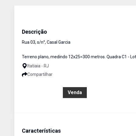
Terreno / Área
Venda
Cód:
1473
Descrição
Rua 03, s/n°, Casal Garcia
Terreno plano, medindo 12x25=300 metros. Quadra C1 - Lo
Itatiaia - RJ
Compartilhar
R$ 150.000,00
Venda
Características