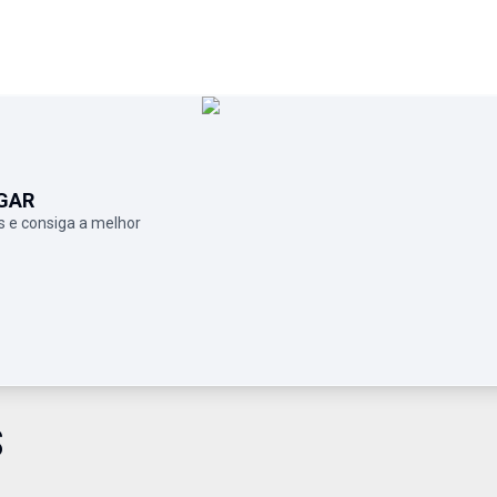
GAR
 e consiga a melhor
S