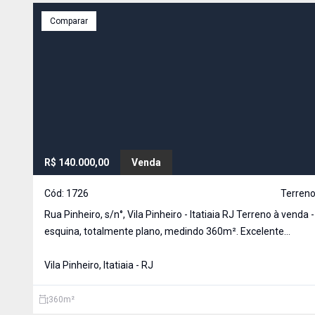
Comparar
R$ 140.000,00
Venda
Cód:
1726
Terreno
Rua Pinheiro, s/n°, Vila Pinheiro - Itatiaia RJ Terreno à venda -
esquina, totalmente plano, medindo 360m². Excelente
oportunidade! Terreno de esquina, totalmente plano, já cerc
dois lados frontais e murado nos dois lados dos fundos. Loca
Vila Pinheiro, Itatiaia - RJ
360
m²