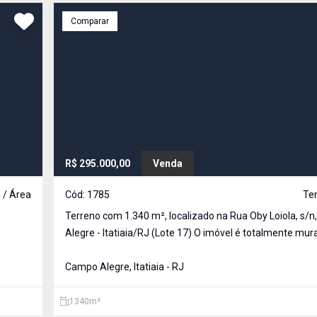
Comparar
R$ 295.000,00
Venda
 / Área
Cód:
1785
Ter
Terreno com 1.340 m², localizado na Rua Oby Loiola, s/
Alegre - Itatiaia/RJ (Lote 17) O imóvel é totalmente murado nas
ado em
laterais e na frente, oferecendo mais segurança e privac
liza
além de contar com portão de acesso já instalado.
Campo Alegre, Itatiaia - RJ
1340
m²