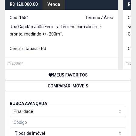
R$ 120.000,00
Venda
R$ 
Cód:
1654
Terreno / Área
Cód
Rua Capitão João Ferreira Terreno com alicerce
<str
pronto, medindo +/- 200m².
Cen
Centro, Itatiaia - RJ
Cent
200
m²
200
MEUS FAVORITOS
COMPARAR IMÓVEIS
BUSCA AVANÇADA
Finalidade
Tipos de imóvel