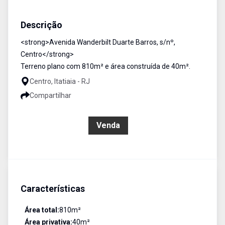
Terreno / Área
Venda
Cód:
1374
Descrição
<strong>Avenida Wanderbilt Duarte Barros, s/nº,
Centro</strong>
Terreno plano com 810m² e área construída de 40m².
Centro, Itatiaia - RJ
Compartilhar
R$ 700.000,00
Venda
Características
Área total:
810
m²
Área privativa:
40
m²