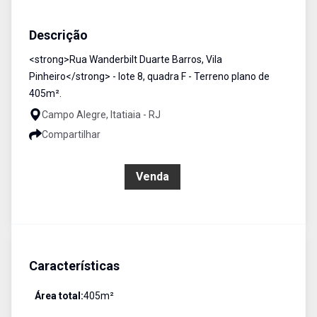
Terreno / Área
Venda
Cód:
1084
Descrição
<strong>Rua Wanderbilt Duarte Barros, Vila
Pinheiro</strong> - lote 8, quadra F - Terreno plano de
405m².
Campo Alegre, Itatiaia - RJ
Compartilhar
R$ 300.000,00
Venda
Características
Área total:
405
m²