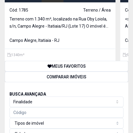
Cód:
1785
Terreno / Área
Cód
Terreno com 1.340 m², localizado na Rua Oby Loiola,
<st
s/n, Campo Alegre - Itatiaia/RJ (Lote 17) O imóvel é
Ale
totalmente murado nas laterais e na frente,
com 
oferecendo mais segurança e privacidade, além de
Campo Alegre, Itatiaia - RJ
Med
Camp
contar com portão de acesso já instalado.
1340
m²
919
MEUS FAVORITOS
COMPARAR IMÓVEIS
BUSCA AVANÇADA
Finalidade
Tipos de imóvel