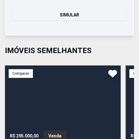
SIMULAR
IMÓVEIS SEMELHANTES
Comparar
Co
R$ 295.000,00
Venda
R$ 