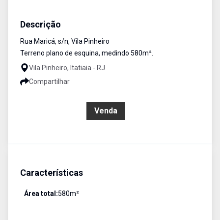
Terreno / Área
Venda
Cód:
1464
Descrição
Rua Maricá, s/n, Vila Pinheiro
Terreno plano de esquina, medindo 580m².
Vila Pinheiro, Itatiaia - RJ
Compartilhar
R$ 155.000,00
Venda
Características
Área total:
580
m²