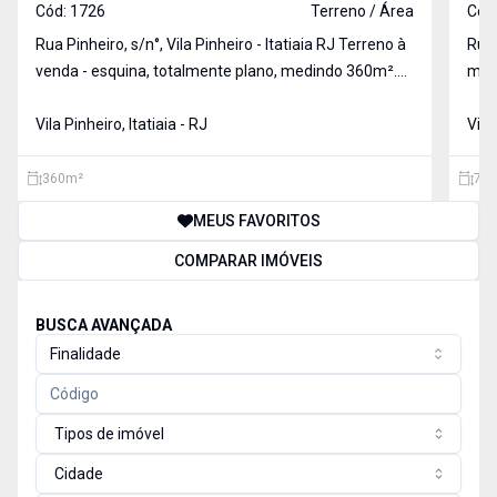
Cód:
1726
Terreno / Área
Cód
Rua Pinheiro, s/n°, Vila Pinheiro - Itatiaia RJ Terreno à
Rua Jo
venda - esquina, totalmente plano, medindo 360m².
medi
Excelente oportunidade! Terreno de esquina,
com 
totalmente plano, já cercado em dois lados frontais e
Vila Pinheiro, Itatiaia - RJ
quar
Vila
murado nos dois lados dos fundos. Localiza
360
m²
700
MEUS FAVORITOS
COMPARAR IMÓVEIS
BUSCA AVANÇADA
Finalidade
Tipos de imóvel
Cidade