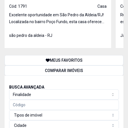
Cód:
1791
Casa
Cód
Excelente oportunidade em São Pedro da Aldeia/RJ!
Rua 1
Localizada no bairro Poço Fundo, esta casa oferece
esti
conforto, segurança e amplo espaço. No primeiro
mad
pavimento, o imóvel conta com dois cômodos,
são pedro da aldeia - RJ
aconchegante
Jard
cozinha americana, banheiro, quintal com árvores
cont
frutíferas
banh
MEUS FAVORITOS
COMPARAR IMÓVEIS
BUSCA AVANÇADA
Finalidade
Tipos de imóvel
Cidade