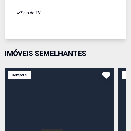
Sala de TV
IMÓVEIS SEMELHANTES
Comparar
Co