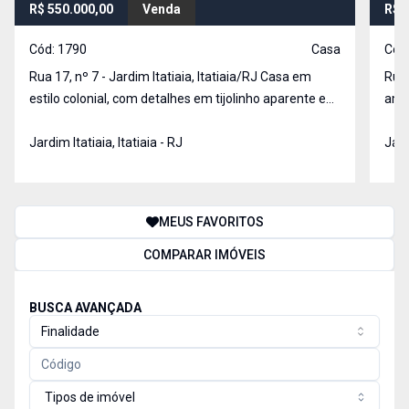
R$ 550.000,00
Venda
R$ 
Cód:
1790
Casa
Cód
Rua 17, nº 7 - Jardim Itatiaia, Itatiaia/RJ Casa em
Rua 45,
estilo colonial, com detalhes em tijolinho aparente e
ampl
madeira, oferecendo ambientes amplos e
aconchegantes. No primeiro pavimento, o imóvel
Jardim Itatiaia, Itatiaia - RJ
Jard
conta com sala em dois ambientes, 1 quarto,
banheiro soci
MEUS FAVORITOS
COMPARAR IMÓVEIS
BUSCA AVANÇADA
Finalidade
Tipos de imóvel