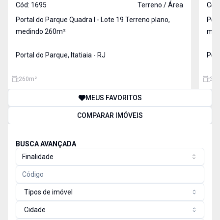
Cód:
1695
Terreno / Área
Cód
Portal do Parque Quadra I - Lote 19 Terreno plano,
Porta
medindo 260m²
medindo
para
Portal do Parque, Itatiaia - RJ
mor
Port
260
m²
395
MEUS FAVORITOS
COMPARAR IMÓVEIS
BUSCA AVANÇADA
Finalidade
Tipos de imóvel
Cidade