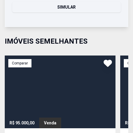
SIMULAR
IMÓVEIS SEMELHANTES
Comparar
Co
R$ 95.000,00
Venda
R$ 