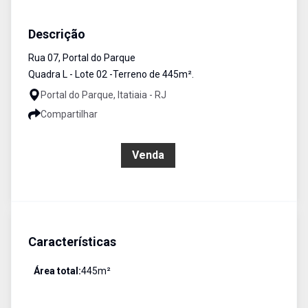
Terreno / Área
Venda
Cód:
1157
Descrição
Rua 07, Portal do Parque
Quadra L - Lote 02 -Terreno de 445m².
Portal do Parque, Itatiaia - RJ
Compartilhar
R$ 180.000,00
Venda
Características
Área total:
445
m²