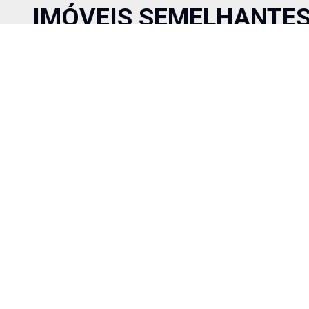
IMÓVEIS SEMELHANTE
Comparar
R$ 95.000,00
Venda
Cód:
1695
Terreno
Portal do Parque Quadra I - Lote 19 Terreno plano, m