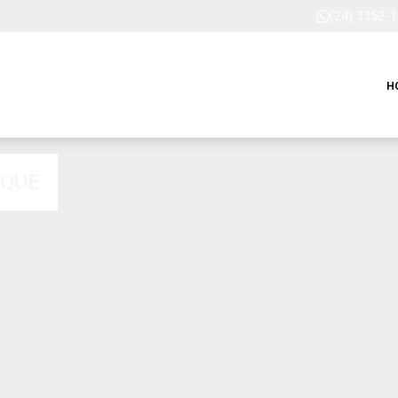
(24) 3352-
H
RQUE