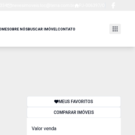
1334
nevesimoveis.loc@terra.com.br
PJ-006397/O
OME
SOBRE NÓS
BUSCAR IMÓVEL
CONTATO
MEUS FAVORITOS
COMPARAR IMÓVEIS
Valor venda