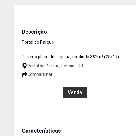
Terreno / Área
Venda
Cód:
1685
Descrição
Portal do Parque
Terreno plano de esquina, medindo 382m² (25x17).
Portal do Parque, Itatiaia - RJ
Compartilhar
R$ 190.000,00
Venda
Características