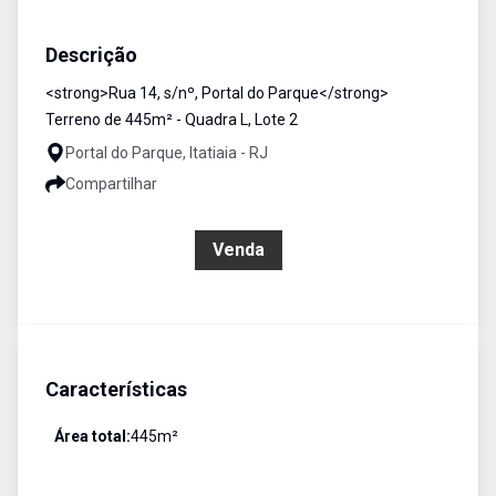
Terreno / Área
Venda
Cód:
743
Descrição
<strong>Rua 14, s/nº, Portal do Parque</strong>
Terreno de 445m² - Quadra L, Lote 2
Portal do Parque, Itatiaia - RJ
Compartilhar
R$ 275.000,00
Venda
Características
Área total:
445
m²