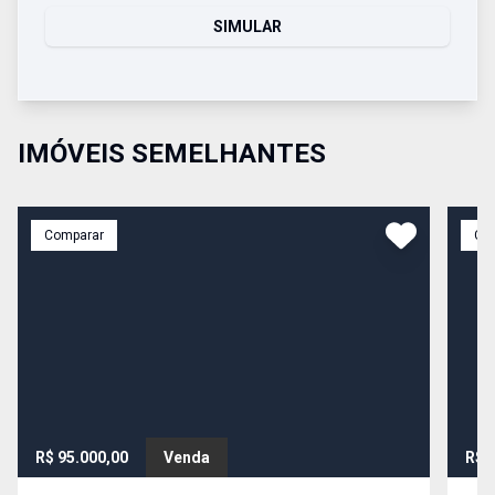
SIMULAR
IMÓVEIS SEMELHANTES
Comparar
Co
R$ 95.000,00
Venda
R$ 