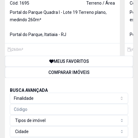
Cód:
1695
Terreno / Área
Cód
Portal do Parque Quadra I - Lote 19 Terreno plano,
Portal
medindo 260m²
esq
Portal do Parque, Itatiaia - RJ
Port
260
m²
438
MEUS FAVORITOS
COMPARAR IMÓVEIS
BUSCA AVANÇADA
Finalidade
Tipos de imóvel
Cidade