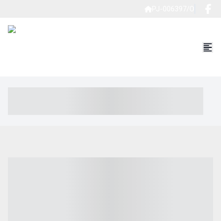
PJ-006397/O
----- ----- -- ------ ---- ---- -- ----- ----- ----- --- ------