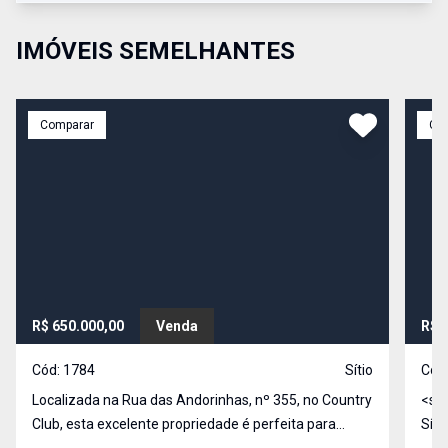
IMÓVEIS SEMELHANTES
Comparar
Co
R$ 650.000,00
Venda
R$ 
Cód:
1784
Sítio
Cód
Localizada na Rua das Andorinhas, nº 355, no Country
<str
Club, esta excelente propriedade é perfeita para
Sít