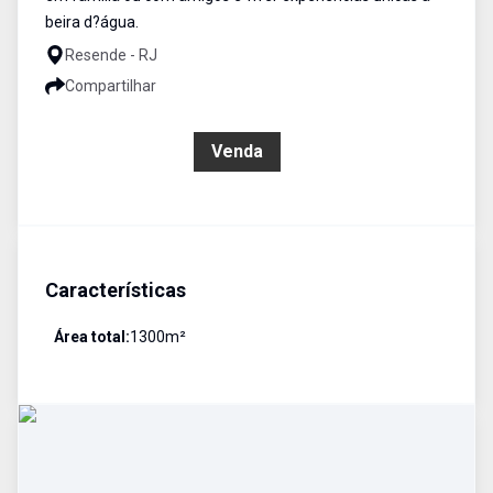
beira d?água.
Resende - RJ
Compartilhar
R$ 550.000,00
Venda
Características
Área total:
1300
m²