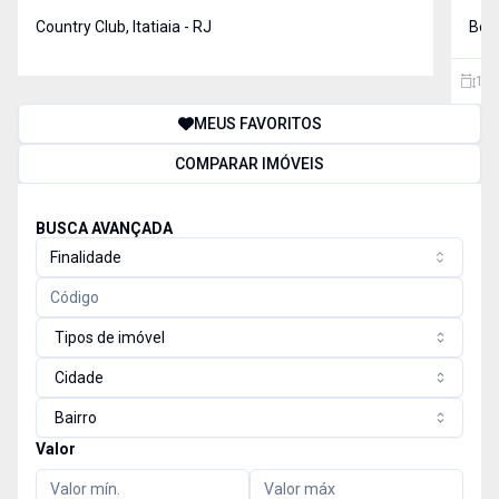
quem busca um espaço amplo e completo para lazer,
04 q
descanso e confraternizações. O imóvel conta com
Country Club, Itatiaia - RJ
área
Benf
duas casas e uma estrutura que acomoda até 19
cach
camas, o
150
MEUS FAVORITOS
COMPARAR IMÓVEIS
BUSCA AVANÇADA
Finalidade
Tipos de imóvel
Cidade
Bairro
Valor